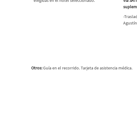
elegidas en el hotel seleccionado.
vía SAT
supleme
-
Traslad
Agustín
Otros:
Guía en el recorrido. Tarjeta de asistencia médica.