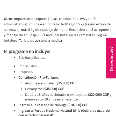
Otros:
Impuestos de tiquete (Tasas, combustible, IVA y tarifa
administrativa). Equipaje en bodega de 10 kg o 15 kg (según el tipo de
aeronave), más 5 kg de equipaje de mano. Recepción en el aeropuerto
y manejo de equipaje. Guía local del hotel en las caminatas. Seguro
hotelero. Tarjeta de asistencia médica
Déjanos tu opinión
El programa no incluye:
Bebidas y licores.
Imprevistos.
Propinas.
Contribución Pro-Turismo:
Adultos nacionales
($35.000) COP
Extranjeros
($45.000) COP
De 11 a 18 años nacionales o extranjeros
($20.000) COP
y
menores de 10 años están exentos.
Ingreso a la cascada de Nabugá
($10.000) COP
Ingreso al Parque Nacional Natural Utría (Cobro de acuerdo
con el factor personal):